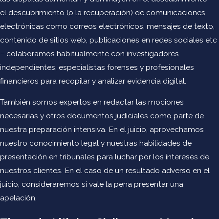
preparación y revisión de registros de aeronaves y
el descubrimiento (o la recuperación) de comunicaciones
registros de gravámenes.
electrónicas como correos electrónicos, mensajes de texto,
Proporcionar orientación sobre cuestiones de seguridad
contenido de sitios web, publicaciones en redes sociales etc
aérea, derechos de tráfico, reglamentos de seguridad y
– colaboramos habitualmente con investigadores
ruido y cuestiones relacionadas que afectan a la aviación.
independientes, especialistas forenses y profesionales
financieros para recopilar y analizar evidencia digital.
Abogado de Derecho y Lesiones de
También somos expertos en redactar las mociones
Aviación en El Paso
necesarias y otros documentos judiciales como parte de
nuestra preparación intensiva. En el juicio, aprovechamos
Debido a que la industria de la aviación está fuertemente
nuestro conocimiento legal y nuestras habilidades de
regulada, es crucial contar con los servicios legales de
presentación en tribunales para luchar por los intereses de
primer nivel que Benjamin Law Firm puede brindar. Brock
nuestros clientes. En el caso de un resultado adverso en el
Benjamin es miembro de la Asociación de Pilotos y
juicio, consideraremos si vale la pena presentar una
Propietarios de Aeronaves (AOPA), Abogado del Panel para
apelación.
los servicios de Protección de Pilotos de AOPA y miembro
del Colegio de Abogados de Pilotos. Conoce bien las