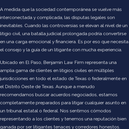
clientes en procedimientos de ejecución ante la FAA y otras
A medida que la sociedad contemporánea se vuelve más
agencias federales con autoridad de supervisión sobre
interconectada y complicada, las disputas legales son
aviación y aeroespacial, tales como:
inevitables. Cuando las controversias se elevan al nivel de un
litigio civil, una batalla judicial prolongada podría convertirse
La Administración de Seguridad en el Transporte (TSA)
en una carga emocional y financiera. Es por eso que necesita
La Junta Nacional de Seguridad en el Transporte (NTSB)
el consejo y la guía de un litigante con mucha experiencia.
El Departamento de Transporte (DOT)
Ubicado en El Paso, Benjamin Law Firm representa una
Trabajamos con nuestros clientes con respecto a las
amplia gama de clientes en litigios civiles en múltiples
acciones de cumplimiento que surgen de cuestiones
jurisdicciones en todo el estado de Texas o federalmente en
relacionadas con las certificaciones de los pilotos, las
el Distrito Oeste de Texas. Aunque a menudo
calificaciones de las aeronaves, las reglas de vuelo, el
recomendamos buscar acuerdos negociados, estamos
equipo, los requisitos de instrucción y certificación, el uso de
completamente preparados para litigar cualquier asunto en
alcohol y drogas, el mantenimiento y las inspecciones y
un tribunal estatal o federal. Nos sentimos cómodos
otras presuntas violaciones. Ya sea que se trate de una
representando a los clientes y tenemos una reputación bien
violación FAR, una acción de certificado de defensa de
ganada por ser litigantes tenaces y corredores honestos.