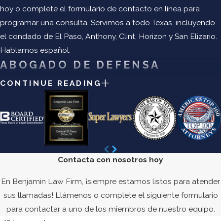
hoy o complete el formulario de contacto en línea para
programar una consulta. Servimos a todo Texas, incluyendo
el condado de El Paso, Anthony, Clint, Horizon y San Elizario.
Hablamos español.
ABOGADO DE DEFENSA
CRIMINAL EN EL PASO
CONTINUE READING
Ser acusado de un delito en Texas es un asunto grave y una
condena puede tener consecuencias largas, una de las
cuales es la pérdida de su libertad. La mayoría de estos ni
siquiera provienen de la sentencia impuesta, sino que se
denominan ‘Consecuencias Colaterales:’ restricciones
Contacta con nosotros hoy
legales que prohíben a las personas con antecedentes
En Benjamin Law Firm, ¡siempre estamos listos para atender
penales acceder a oportunidades como empleo, licencias
sus llamadas! Llámenos o complete el siguiente formulario
ocupacionales, vivienda, votación y educación. Con tanto
para contactar a uno de los miembros de nuestro equipo.
que perder, es fundamental contar con una representación