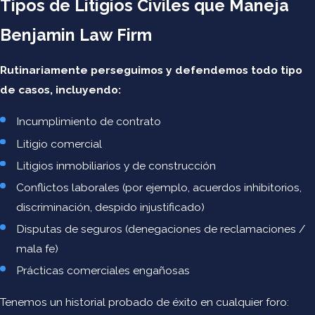
Tipos de Litigios Civiles que Maneja
Regulaciones Federales de Aviación y las reglas
promulgadas por la FAA, TSA, NTSB y DOT y tiene un historial
Benjamin Law Firm
comprobado de brindar a nuestros clientes soluciones
innovadoras y atención personalizada. Cuando necesite
Rutinariamente perseguimos y defendemos todo tipo
ayuda para navegar por las innumerables reglas y normas
de casos, incluyendo:
que rigen nuestro espacio aéreo, llame a Benjamin Law Firm
Incumplimiento de contrato
hoy o complete el formulario de contacto en línea para
Litigio comercial
programar una consulta.
Litigios inmobiliarios y de construcción
Conflictos laborales (por ejemplo, acuerdos inhibitorios,
discriminación, despido injustificado)
Disputas de seguros (denegaciones de reclamaciones /
mala fe)
Prácticas comerciales engañosas
Tenemos un historial probado de éxito en cualquier foro: