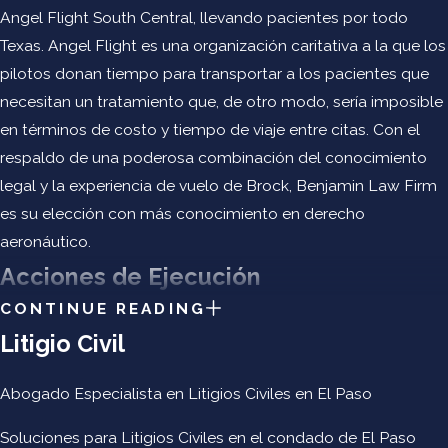
Angel Flight South Central, llevando pacientes por todo
Texas. Angel Flight es una organización caritativa a la que los
pilotos donan tiempo para transportar a los pacientes que
necesitan un tratamiento que, de otro modo, sería imposible
en términos de costo y tiempo de viaje entre citas. Con el
respaldo de una poderosa combinación del conocimiento
legal y la experiencia de vuelo de Brock, Benjamin Law Firm
es su elección con más conocimiento en derecho
aeronáutico.
Acciones de Ejecución
CONTINUE READING
La Administración Federal de Aviación (FAA) es responsable
Litigio Civil
de implementar procedimientos y pautas para la concesión
de licencias de piloto, hacer cumplir las Regulaciones
Abogado Especialista en Litigios Civiles en El Paso
Federales de Aviación (FAR) y sancionar a las personas que
Soluciones para Litigios Civiles en el condado de El Paso
violen estas reglas. Nos sentimos cómodos representando a