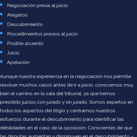
Negociación previa al juicio
Asesorar a los propietarios de aviones sobre compras,
Alegatos
arrendamientos y financiamiento de aeronaves, motores
Descubrimiento
y equipos, y negociar y preparar la documentación
relacionada con las transacciones. Esto puede incluir
Procedimientos previos al juicio
elementos como corporaciones de aviones y problemas
Posible acuerdo
de fideicomisos.
Juicio
Representar a los clientes ante las autoridades
Apelación
aeroportuarias con respecto a los arrendamientos de
Aunque nuestra experiencia en la negociación nos permite
propiedades en las instalaciones del aeropuerto, puertas,
resolver muchos casos antes de ir a juicio, conocemos muy
tarifas de usuario y otros problemas operativos.
bien el camino en la sala del tribunal, ya que hemos
Preparación y revisión de contratos de fletamento,
presidido juicios con jurado y sin jurado. Somos expertos en
contratos de transporte de carga, contratos de
todos los aspectos del litigio y centramos nuestros
mantenimiento y repuestos, y contratos de pasajeros y
esfuerzos durante el descubrimiento para identificar las
manipuladores de carga.
debilidades en el caso de la oposición. Conscientes de que
Obtención de autorizaciones operativas y de fletamento,
las disputas aumentan y disminuyen en el descubrimiento –