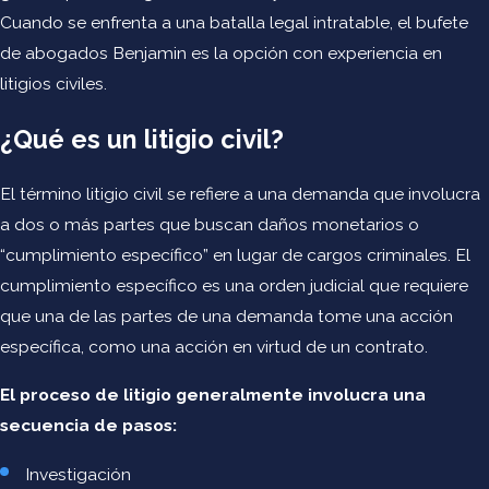
aviadores, una certificación médica de la FAA o una condena
Cuando se enfrenta a una batalla legal intratable, el bufete
por DUI, tenemos el conocimiento y las habilidades para que
de abogados Benjamin es la opción con experiencia en
usted siga volando.
litigios civiles.
También representamos a pilotos y aviadores en acciones
¿Qué es un litigio civil?
administrativas ante la FAA y NTSB que surjan de Cartas de
Investigación, Notificaciones de Sanción Civil Propuesta y
El término litigio civil se refiere a una demanda que involucra
Notificaciones de Acciones Certificadas. Finalmente,
a dos o más partes que buscan daños monetarios o
representamos a pilotos y propietarios de aeronaves en
“cumplimiento específico” en lugar de cargos criminales. El
investigaciones y litigios civiles relacionados que surjan de
cumplimiento específico es una orden judicial que requiere
accidentes e incidentes de aeronaves y helicópteros en
que una de las partes de una demanda tome una acción
tribunales estatales y federales.
específica, como una acción en virtud de un contrato.
Otros Asuntos de Aviación
El proceso de litigio generalmente involucra una
secuencia de pasos:
En Benjamin Law Firm, también manejamos los siguientes
asuntos de aviación:
Investigación